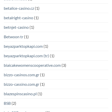
betalice-casino.cz
(1)
betalright-casino
(1)
betnjet-casino
(1)
Betwoon tr
(1)
beyazparktopkapi.com
(1)
beyazparktopkapi.com (tr)
(1)
biaicakewomenscooperative.com
(3)
bizzo-casinos.com.gr
(1)
bizzo-cassino.com.gr
(1)
blazespinscasino.pl
(1)
BSB
(2)