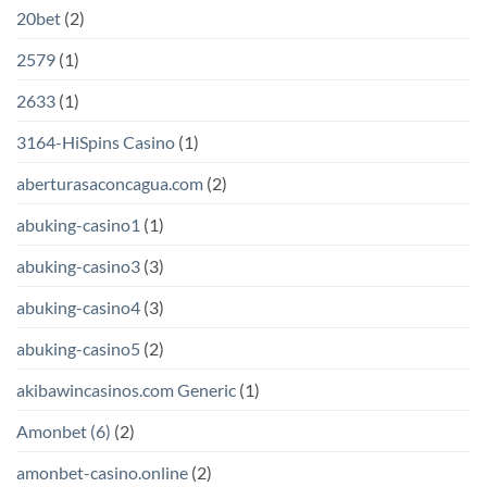
20bet
(2)
2579
(1)
2633
(1)
3164-HiSpins Casino
(1)
aberturasaconcagua.com
(2)
abuking-casino1
(1)
abuking-casino3
(3)
abuking-casino4
(3)
abuking-casino5
(2)
akibawincasinos.com Generic
(1)
Amonbet (6)
(2)
amonbet-casino.online
(2)