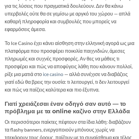
για τις λύσεις που πραγματικά δουλεύουν. Δεν θα κάνω
υπερβολές ούτε θα σε γεμίσω με αργκό του χώρου — απλά
καθαρή πληροφορία και συμβουλές που μπορείς να
εφαρμόσεις άμεσα.
Το Ice Casino έχει κάνει αίσθηση στην ελληνική αγορά ως μια
πλατφόρμα που προσφέρει ποικιλία παιχνιδιών, άμεσες
πληρωμές και συχνές προσφορές. Αν θες να μάθεις τι
προσφέρει και πώς να αποφύγεις λάθη που κάνουν πολλοί,
ρίξε μια ματιά στο
ice casino
— αλλά συνέχισε να διαβάζεις
γιατί εδώ θα βρεις την ουσία: τι λειτουργεί, τι δεν λειτουργεί
και πώς να παίζεις καλύτερα και πιο έξυπνα.
Γιατί χρειάζεσαι έναν οδηγό σαν αυτό — το
πρόβλημα με τα online καζίνο στην Ελλάδα
Οι περισσότεροι παίκτες πέφτουν στα ίδια λάθη: διαβάζουν
τα flashy banners, ενεργοποιούν μπόνους χωρίς να
τσεκάρουν τους όρους, παίζουν με το συναίσθημα και τέλος