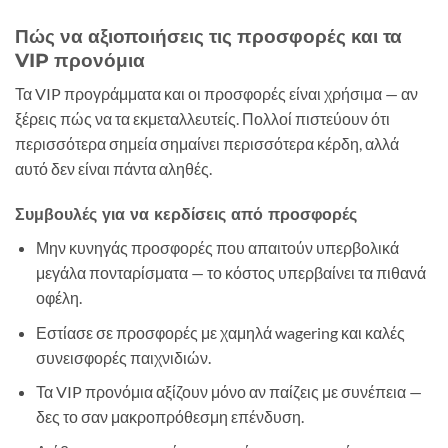
Πώς να αξιοποιήσεις τις προσφορές και τα
VIP προνόμια
Τα VIP προγράμματα και οι προσφορές είναι χρήσιμα — αν
ξέρεις πώς να τα εκμεταλλευτείς. Πολλοί πιστεύουν ότι
περισσότερα σημεία σημαίνει περισσότερα κέρδη, αλλά
αυτό δεν είναι πάντα αληθές.
Συμβουλές για να κερδίσεις από προσφορές
Μην κυνηγάς προσφορές που απαιτούν υπερβολικά
μεγάλα πονταρίσματα — το κόστος υπερβαίνει τα πιθανά
οφέλη.
Εστίασε σε προσφορές με χαμηλά wagering και καλές
συνεισφορές παιχνιδιών.
Τα VIP προνόμια αξίζουν μόνο αν παίζεις με συνέπεια —
δες το σαν μακροπρόθεσμη επένδυση.