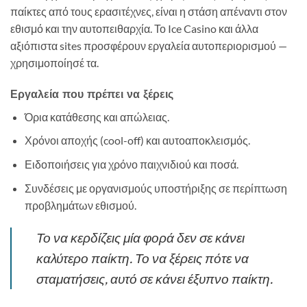
παίκτες από τους ερασιτέχνες, είναι η στάση απέναντι στον
εθισμό και την αυτοπειθαρχία. Το Ice Casino και άλλα
αξιόπιστα sites προσφέρουν εργαλεία αυτοπεριορισμού —
χρησιμοποίησέ τα.
Εργαλεία που πρέπει να ξέρεις
Όρια κατάθεσης και απώλειας.
Χρόνοι αποχής (cool-off) και αυτοαποκλεισμός.
Ειδοποιήσεις για χρόνο παιχνιδιού και ποσά.
Συνδέσεις με οργανισμούς υποστήριξης σε περίπτωση
προβλημάτων εθισμού.
Το να κερδίζεις μία φορά δεν σε κάνει
καλύτερο παίκτη. Το να ξέρεις πότε να
σταματήσεις, αυτό σε κάνει έξυπνο παίκτη.